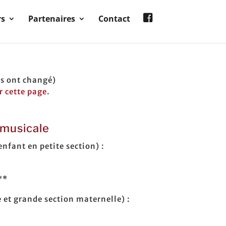
rs
Partenaires
Contact
es ont changé)
r cette page
.
n musicale
enfant en petite section) :
**
et grande section maternelle) :