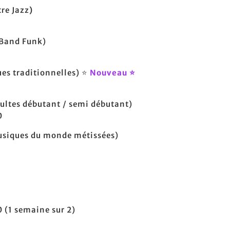
re Jazz
)
 Band Funk)
es traditionnelles) ⭐
Nouveau ⭐
ultes débutant / semi débutant)
0
siques du monde métissées)
 (1 semaine sur 2)