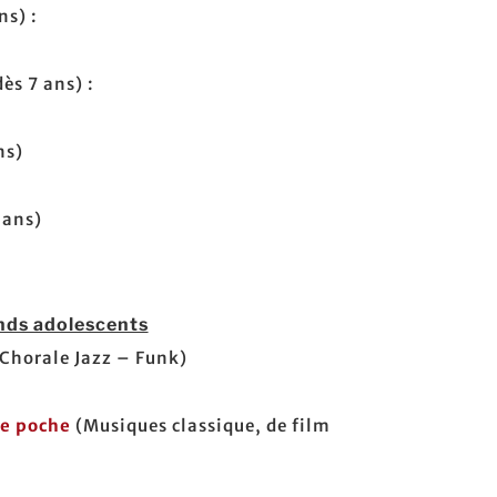
ns) :
dès 7 ans) :
ns)
 ans)
ands adolescents
Chorale Jazz – Funk)
e poche
(Musiques classique, de film