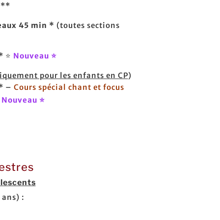
 **
eaux 45 min *
(toutes sections
* ⭐
Nouveau ⭐
iquement pour les enfants en CP
)
 * –
Cours spécial chant et focus
⭐
Nouveau ⭐
estres
olescents
 ans) :