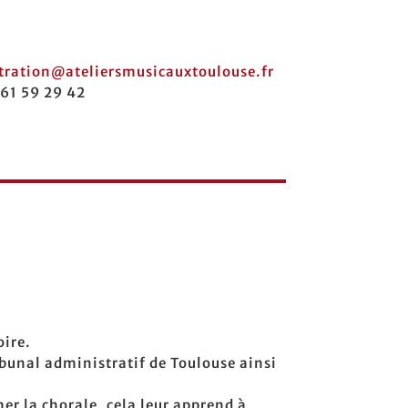
tration@ateliersmusicauxtoulouse.fr
 61 59 29 42
oire.
ibunal administratif de Toulouse ainsi
er la chorale, cela leur apprend à