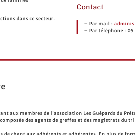
 de familles
Contact
ctions dans ce secteur.
– Par mail :
adminis
– Par téléphone : 05
re
ant aux membres de l’association Les Guépards du Prét
e composée
des agents de greffes et des magistrats du tr
rs de chant aux adhérents et adhérentes. En plus de form