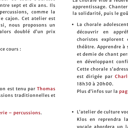
La chorale vise à fédér
tre sept et dix ans. Ils
apprentissage. Chanter
 percussions, comme la
la solidarité, puis le g
e cajon. Cet atelier est
La chorale adolescent
nsi, nous proposons un
alors doublé d’un prix
découvrir en appréh
choristes explorent
théâtre. Apprendre à 
ce cours :
et demie de chant per
en développant confia
Cette chorale s’adres
est dirigée par
Charl
18h30 à 20h00.
ion est tenu par
Thomas
Plus d’infos sur la
pag
ssions traditionnelles et
L’atelier de culture v
erie – percussions
.
Klos en reprendra la
vocale abordera un l