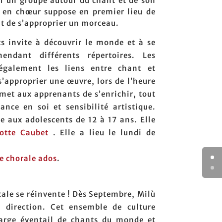
er un groupe autour du chant et de son
 en chœur suppose en premier lieu de
oût de s’approprier un morceau.
s invite à découvrir le monde et à se
endant différents répertoires. Les
 également les liens entre chant et
s’approprier une œuvre, lors de l’heure
met aux apprenants de s’enrichir, tout
nce en soi et sensibilité artistique.
se aux adolescents de 12 à 17 ans. Elle
otte Caubet
. Elle a lieu le lundi de
e chorale ados
.
ocale se réinvente ! Dès Septembre, Milù
 direction. Cet ensemble de culture
arge éventail de chants du monde et