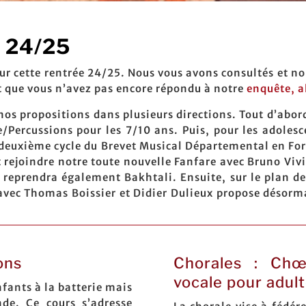
 24/25
r cette rentrée 24/25. Nous vous avons consultés et no
t que vous n’avez pas encore répondu à notre
enquête, al
nos propositions dans plusieurs directions. Tout d’abor
e/Percussions pour les 7/10 ans. Puis, pour les adoles
le deuxième cycle du Brevet Musical Départemental en Fo
rejoindre notre toute nouvelle Fanfare avec Bruno Vivie
reprendra également Bakhtali. Ensuite, sur le plan d
 avec Thomas Boissier et Didier Dulieux propose désorma
ons
Chorales : Chœ
vocale pour adul
enfants à la batterie mais
de. Ce cours s’adresse