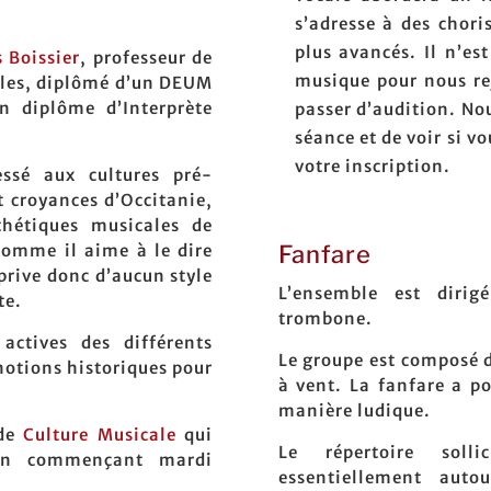
s’adresse à des chor
plus avancés. Il n’est
 Boissier
, professeur de
musique pour nous re
elles, diplômé d’un DEUM
n diplôme d’Interprète
passer d’audition. No
séance et de voir si v
votre inscription.
essé aux cultures pré-
 croyances d’Occitanie,
thétiques musicales de
comme il aime à le dire
Fanfare
prive donc d’aucun style
L’ensemble est diri
te.
trombone.
 actives des différents
Le groupe est composé 
notions historiques pour
à vent. La fanfare a po
manière ludique.
 de
Culture Musicale
qui
Le répertoire soll
en commençant mardi
essentiellement aut