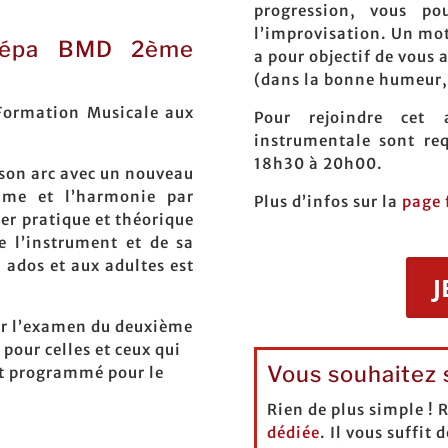
progression, vous po
l’improvisation. Un mot 
prépa BMD 2ème
a pour objectif de vous 
(dans la bonne humeur, 
 Formation Musicale aux
Pour rejoindre cet 
instrumentale sont req
18h30 à 20h00.
 son arc avec un nouveau
thme et l’harmonie par
Plus d’infos sur la
page 
ier pratique et théorique
 l’instrument et de sa
 ados et aux adultes est
J
er l’examen du deuxième
pour celles et ceux qui
Vous souhaitez s
st programmé pour le
Rien de plus simple !
dédiée
. Il vous suffit