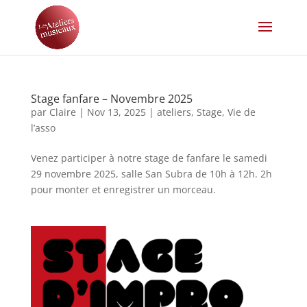
Stage fanfare – Novembre 2025
par
Claire
|
Nov 13, 2025
|
ateliers
,
Stage
,
Vie de
l’asso
Venez participer à notre stage de fanfare le samedi
29 novembre 2025, salle San Subra de 10h à 12h. 2h
pour monter et enregistrer un morceau.