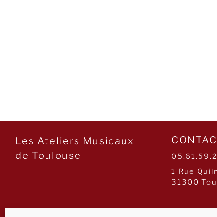
CONTAC
Les Ateliers Musicaux
de Toulouse
05.61.59.
1 Rue Quil
31300 Tou
INSCRI