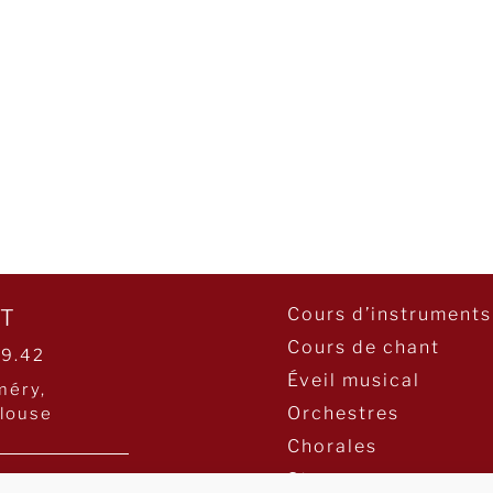
Cours d’instruments
T
Cours de chant
29.42
Éveil musical
méry,
Orchestres
louse
Chorales
Stages
PTIONS