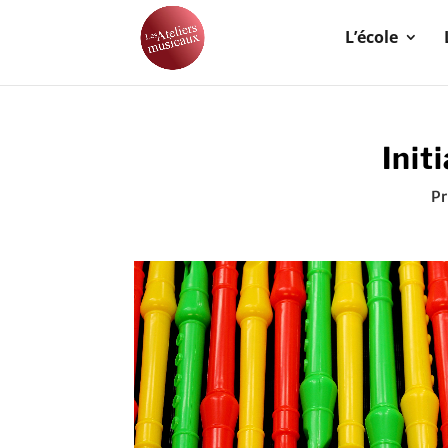
L’école
Init
Pr