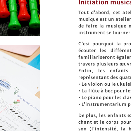
Initiation music
Tout d’abord, cet ate
musique est un atelier
de faire la musique 
instrument se tourner
C’est pourquoi la pr
écouter les différen
familiariseront égale
travers plusieurs œuvr
Enfin, les enfant
représentant des quat
• Le violon ou le ukule
• La flûte à bec pour le
• Le piano pour les cla
• L’instrumentarium p
De plus, les enfants e
chant et le corps pou
son (l’intensité, la 