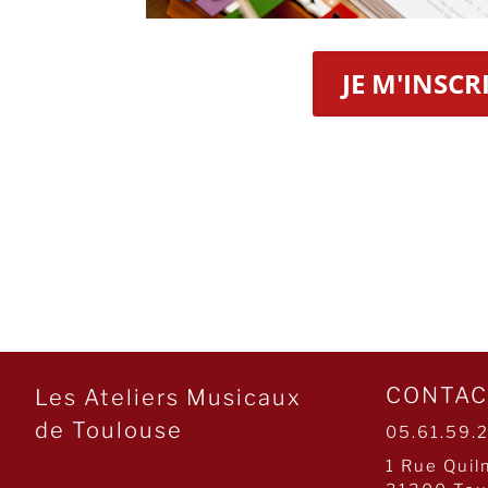
JE M'INSCR
CONTAC
Les Ateliers Musicaux
de Toulouse
05.61.59.
1 Rue Quil