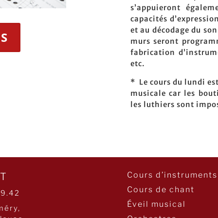
s’appuieront égalem
capacités d’expressio
et au décodage du son.
IS
murs seront programm
fabrication d’instrum
etc.
* Le cours du lundi es
musicale car les bout
les luthiers sont impo
Cours d’instruments
T
Cours de chant
29.42
Éveil musical
méry,