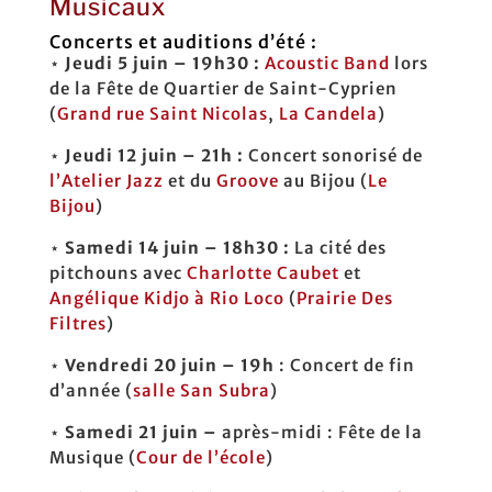
Musicaux
Concerts et auditions d’été :
⋆
Jeudi 5 juin – 19h30 :
Acoustic Band
lors
de la Fête de Quartier de Saint-Cyprien
(
Grand rue Saint Nicolas
,
La Candela
)
⋆
Jeudi 12 juin – 21h :
Concert sonorisé de
l’Atelier Jazz
et du
Groove
au Bijou (
Le
Bijou
)
⋆
Samedi 14 juin – 18h30 :
La cité des
pitchouns avec
Charlotte Caubet
et
Angélique Kidjo à Rio Loco
(
Prairie Des
Filtres
)
⋆
Vendredi 20 juin – 19h
: Concert de fin
d’année
(
salle San Subra
)
⋆
Samedi 21 juin –
après-midi : Fête de la
Musique (
Cour de l’école
)