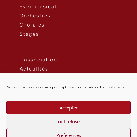
Éveil musical
Orchestres
Chorales
Stages
L’association
Actualités
Nous utilisons des cookies pour optimiser notre site web et notre service.
Newsletter
Accepter
Mentions Légales
Tout refuser
Préférences
© 2020 Les Ateliers Musicaux – Tous droits réservés –