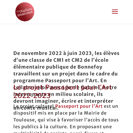
De novembre 2022 à juin 2023, les élèves
d’une classe de CM1 et CM2 de l’école
élémentaire publique de Bonnefoy
travaillent sur un projet dans le cadre du
programme Passeport pour l’Art. En
Le projet Passeport pour l’Art
collaboration avec Léonie Gabriel, notre
intervenante en milieu scolaire, ils
2022-2023
devront imaginer, écrire et interpréter
Le projet culturel
Passeport pour l’Art
est un
un conte musical.
dispositif mis en place par la Mairie de
Toulouse, qui vise à favoriser l’accès de tous
les publics à la culture. En proposant une