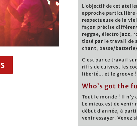
L’objectif de cet ateli
approche particulière 
respectueuse de la vie
façon précise différent
reggae, électro jazz, r
tissé par le travail de 
chant, basse/batterie/
C’est par ce travail su
IS
riffs de cuivres, les c
liberté… et le groove !
Who’s got the f
Tout le monde ! Il n’y 
Le mieux est de venir 
début d’année, à part
venir essayer. Venez 