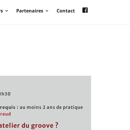
rs
Partenaires
Contact
:
21h30
requis :
au moins 2 ans de pratique
braud
atelier du groove ?