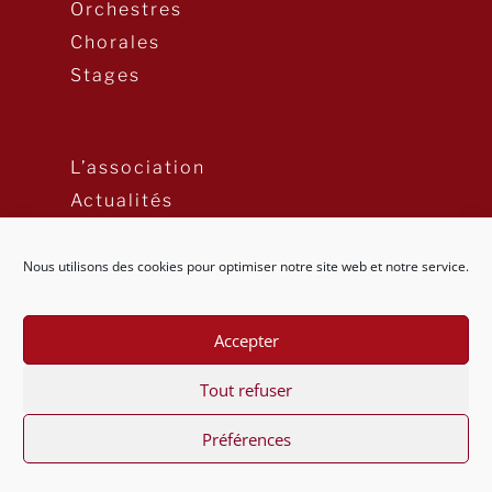
Orchestres
Chorales
Stages
L’association
Actualités
Nous utilisons des cookies pour optimiser notre site web et notre service.
Newsletter
Accepter
Mentions Légales
Tout refuser
Préférences
© 2020 Les Ateliers Musicaux – Tous droits réservés –
Site réalisé par JLD